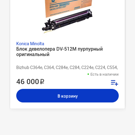
Konica Minolta
Блок девелопера DV-512M пурпурный
оригинальный
Bizhub C364e, C364, C284e, C284, C224e, C224, C554, C454e, 
Есть в наличии
46 000 ₽
В корзину