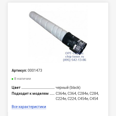
Артикул:
0001473
В наличии
Цвет
черный (black)
Подходит к моделям
C364e, C364, C284e, C284,
C224e, C224, C454e, C454
Все характеристики