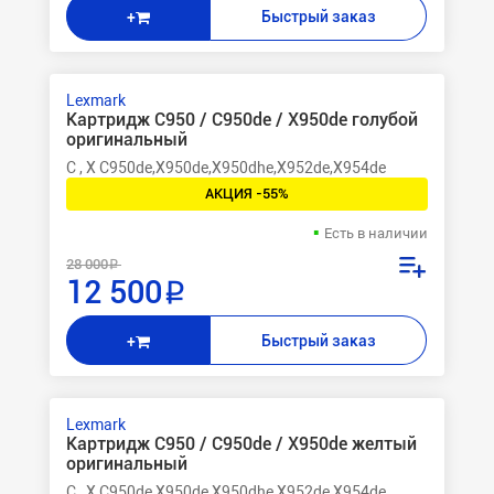
Быстрый заказ
+
Lexmark
Картридж C950 / C950de / X950de голубой
оригинальный
C , X C950de,X950de,X950dhe,X952de,X954de
АКЦИЯ -55%
Есть в наличии
28 000 ₽
12 500 ₽
Быстрый заказ
+
Lexmark
Картридж C950 / C950de / X950de желтый
оригинальный
C , X C950de,X950de,X950dhe,X952de,X954de