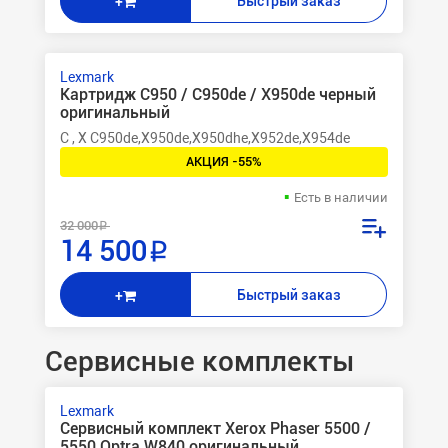
Быстрый заказ
+
Lexmark
Картридж C950 / C950de / X950de черный
оригинальный
C , X C950de,X950de,X950dhe,X952de,X954de
АКЦИЯ -55%
Есть в наличии
32 000 ₽
14 500 ₽
Быстрый заказ
+
Сервисные комплекты
Lexmark
Сервисный комплект Xerox Phaser 5500 /
5550 Optra W840 оригинальный