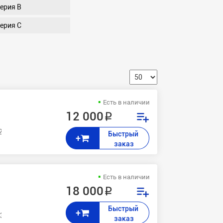
ерия B
ерия C
Есть в наличии
12 000 ₽
2, 240
Быстрый 
+
заказ
Есть в наличии
18 000 ₽
Быстрый 
+
535, 7530, 7800DX, 7800DN, 7800
заказ