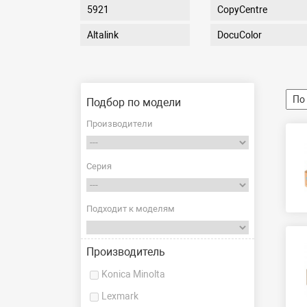
5921
CopyCentre
Altalink
DocuColor
Подбор по модели
Производители
Серия
Подходит к моделям
Производитель
Konica Minolta
Lexmark