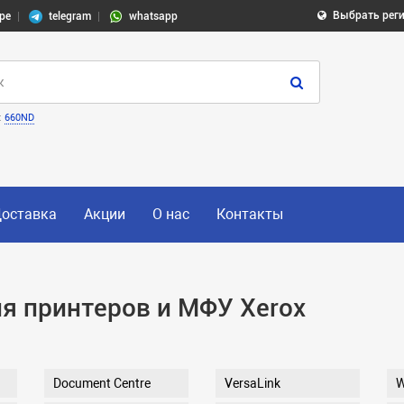
Выбрать рег
pe
telegram
whatsapp
:
660ND
оставка
Акции
О нас
Контакты
я принтеров и МФУ Xerox
Document Centre
VersaLink
W