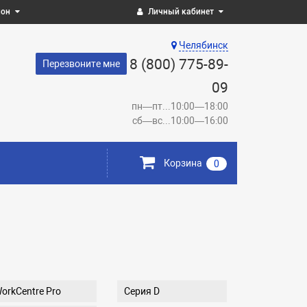
ион
Личный кабинет
Челябинск
8 (800) 775-89-
Перезвоните мне
09
пн—пт...10:00—18:00
сб—вс...10:00—16:00
Корзина
0
orkCentre Pro
Серия D