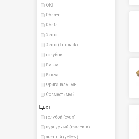
OKI
Phaser
Rbnfq
Xerox
Xerox (Lexmark)
голубой
Китай
Ктьай
Оригинальный
Совместимый
Цвет
голубой (cyan)
пурпурный (magenta)
желтый (yellow)