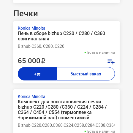
Печки
Konica Minolta
Печь в сборе bizhub С220 / C280 / C360
оригинальная
Bizhub C360, C280, C220
Есть в наличии
65 000 ₽
Быстрый заказ
+
Konica Minolta
Комплект для восстановления печки
bizhub C220 /C280 /C360 / C224 / C284 /
C364 / C454 / C554 (термопленка
+прижимной вал) совместимый
Bizhub C220,C280,C360,C224,C258,C284,C308,C364,C368,C
Есть в наличии